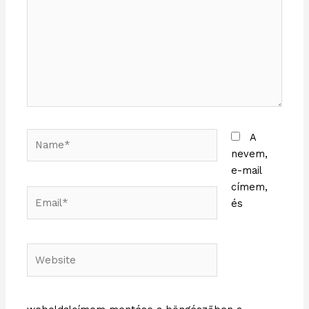
Name*
A
nevem,
e-mail
címem,
Email*
és
Website