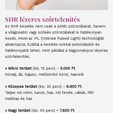
SHR lézeres szőrtelenítés
Az SHR kezelés nem csak a sötét szőrszálakat, hanem
a világosabb vagy szőkés szőrszálakat is hatékonyan
kezeli, mivel az IPL (Intense Pulsed Light) technológiát
alkalmazza. Ezáltal a kezelés sokkal sokoldalúbb és
hatékonyabb lehet, mint például a hagyományos lézeres
szőrtelenítés.
» Mikro terület
(kb. 15 perc) –
5.000 Ft
Hónalj, áll, bajusz, mellbimbó körül, hascsík
» Közepes terület
(kb. 30 perc) –
6.900 Ft
Teljes női intim, karok, has, női fenék, vállak, féfi
mellkas és has
» Nagy terület
(kb. 45 perc)
– 7.800 Ft