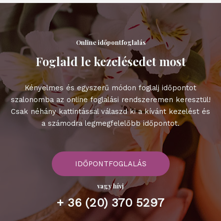
Online időpontfoglalás
Foglald le kezelésedet most
Kényelmes és egyszerű módon foglalj időpontot
szalonomba az online foglalási rendszeremen keresztül!
Csak néhány kattintással válaszd ki a kívánt kezelést és
a számodra legmegfelelőbb időpontot.
IDŐPONTFOGLALÁS
vagy hívj
+ 36 (20) 370 5297