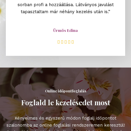
u
sorban profi a hozzáállása. Látványos javulást
t
tapasztaltam már néhány kezelés után is.”
o
f
5
Ürmös Edina
R





a
t
e
d
5
o
Online időpontfoglalás
u
t
Foglald le kezelésedet most
o
f
Kényelmes és egyszerű módon foglalj időpontot
5
szalonomba az online foglalási rendszeremen keresztül!