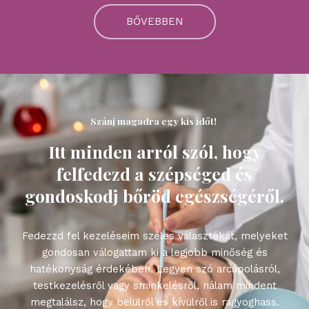
BŐVEBBEN
Szánj magadra egy kis időt! ​
Itt minden arról szól, hogy
felfedezd a szépséged és
gondoskodj bőröd egészségéről.
Fedezzd fel kezeléseim széles választékát, melyeket
gondosan válogattam ki a legjobb minőség és
hatékonyság érdekében. Legyen szó arcápolásról,
testkezelésről vagy sminkelésről, nálam mindent
megtalálsz, hogy belülről és kívülről is ragyoghass.