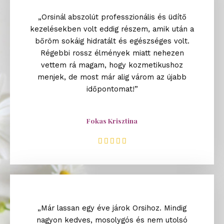
„Orsinál abszolút professzionális és üdítő
kezelésekben volt eddig részem, amik után a
bőröm sokáig hidratált és egészséges volt.
Régebbi rossz élmények miatt nehezen
vettem rá magam, hogy kozmetikushoz
menjek, de most már alig várom az újabb
időpontomat!”
Fokas Krisztina
R





a
t
e
d
5
„Már lassan egy éve járok Orsihoz. Mindig
o
nagyon kedves, mosolygós és nem utolsó