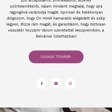
szó arcápolásról, sminkelésről, lézeres
szőrtelenítésről, nálam mindent megtalál, hogy újra
ragyogóvá varázsolja magát. Gyorsan és hatékonyan
dolgozom, hogy Ön minél hamarabb elégedett és szép
legyen. Bízza rám magát, és garantálom, hogy biztosan
visszatér hozzám! Várom szeretettel Veszprémben, a
Belvárosi Üzletházban!
OLVASS TOVÁBB
F
E
I
a
n
n
c
v
s
e
e
t
b
l
a
o
o
g
o
p
r
k
e
a
-
m
f