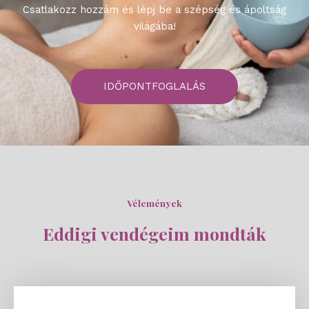
Csatlakozz hozzám és lépj be a szépség és ápoltság
világába!
IDŐPONTFOGLALÁS
Vélemények
Eddigi vendégeim mondták